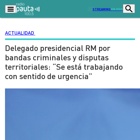
STREAMING
EN VIVO
ACTUALIDAD
Delegado presidencial RM por
Podcasts
Programas
bandas criminales y disputas
Lo Último
Actualidad
territoriales: “Se está trabajando
Ciudad
Economía
con sentido de urgencia”
Radio en vivo
Sostenibilidad
Tendencias
Deportes
Entretención y Cultura
Opinión
Dato en Pauta
Señal 2
Contenido Patrocinado