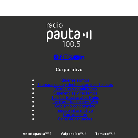
Corporativo
Quienes somos
Transparencia y declaración de intereses
Términos y condiciones
Sugerencias y reclamos
Tarifas Electorales Radio
Tarifas Electorales Web
Gobierno corporativo
Equipo informativo
Contáctenos
Canal de denuncias
Antofagasta
99.1
Valparaíso
96.7
Temuco
96.7