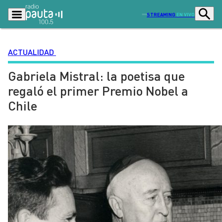
STREAMING
EN VIVO
ACTUALIDAD
Gabriela Mistral: la poetisa que
Podcasts
Programas
regaló el primer Premio Nobel a
Lo Último
Actualidad
Chile
Ciudad
Economía
Radio en vivo
Sostenibilidad
Tendencias
Deportes
Entretención y Cultura
Opinión
Dato en Pauta
Señal 2
Contenido Patrocinado