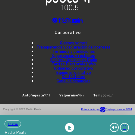
Corporativo
Quienes somos
Transparencia y declaración de intereses
Términos y condiciones
Sugerencias y reclamos
Tarifas Electorales Radio
Tarifas Electorales Web
Gobierno corporativo
Equipo informativo
Contáctenos
Canal de denuncias
Antofagasta
99.1
Valparaíso
96.7
Temuco
96.7
Copyright © 2022 Radio Pauta
Potenciado por
Digitalproserver 2024
En vivo
Radio Pauta