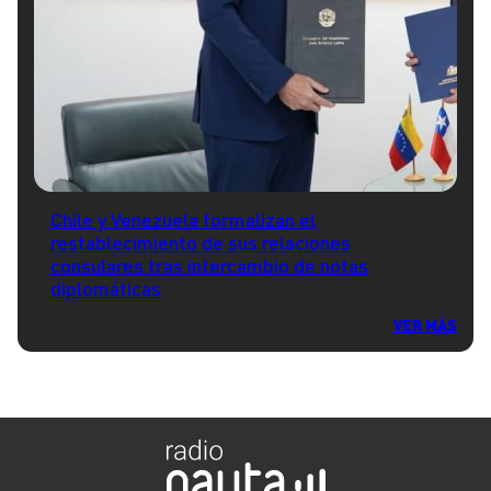
Chile y Venezuela formalizan el
restablecimiento de sus relaciones
consulares tras intercambio de notas
diplomáticas
VER MÁS