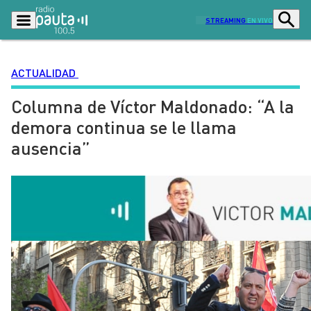
STREAMING
EN VIVO
ACTUALIDAD
Columna de Víctor Maldonado: “A la
Podcasts
Programas
demora continua se le llama
Lo Último
Actualidad
ausencia”
Ciudad
Economía
Radio en vivo
Sostenibilidad
Tendencias
Deportes
Entretención y Cultura
Opinión
Dato en Pauta
Señal 2
Contenido Patrocinado