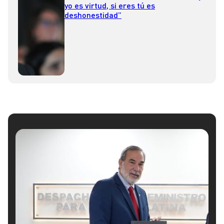
yo es virtud, si eres tú es
deshonestidad”