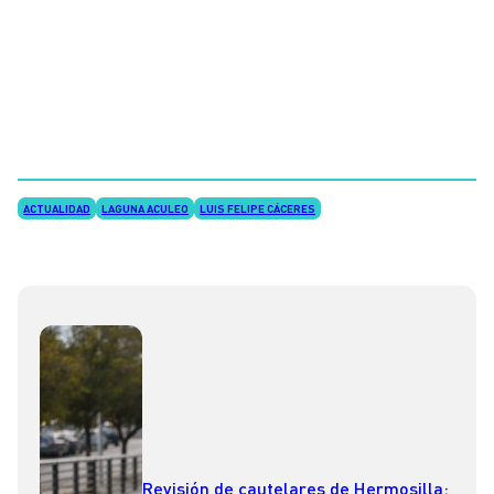
ACTUALIDAD
LAGUNA ACULEO
LUIS FELIPE CÁCERES
Revisión de cautelares de Hermosilla: