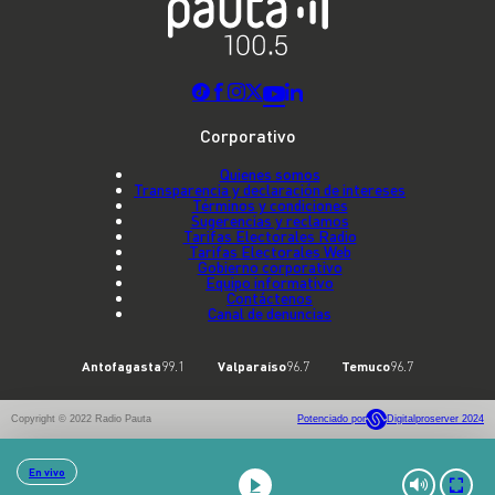
Corporativo
Quienes somos
Transparencia y declaración de intereses
Términos y condiciones
Sugerencias y reclamos
Tarifas Electorales Radio
Tarifas Electorales Web
Gobierno corporativo
Equipo informativo
Contáctenos
Canal de denuncias
Antofagasta
99.1
Valparaíso
96.7
Temuco
96.7
Copyright © 2022 Radio Pauta
Potenciado por
Digitalproserver 2024
En vivo