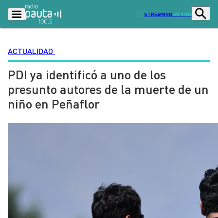
STREAMING
EN VIVO
ACTUALIDAD
PDI ya identificó a uno de los
Podcasts
Programas
presunto autores de la muerte de un
Lo Último
Actualidad
niño en Peñaflor
Ciudad
Economía
Radio en vivo
Sostenibilidad
Tendencias
Deportes
Entretención y Cultura
Opinión
Dato en Pauta
Señal 2
Contenido Patrocinado