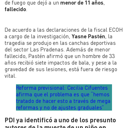
de fuego que dejó a un
menor de 11 años
,
fallecido
.
De acuerdo a las declaraciones de la fiscal ECOH
a cargo de la investigación,
Yasne Pastén
, la
tragedia se produjo en las canchas deportivas
del sector Las Pradenas. Además de menor
fallecido, Pastén afirmó que un hombre de 33
años recibió siete impactos de bala, y pese a la
gravedad de sus lesiones, está fuera de riesgo
vital.
Reforma previsional: Cecilia Cifuentes
afirma que el problema es que “hemos
tratado de hacer esto a través de mega
reformas y no de ajustes graduales”
PDI ya identificó a uno de los presunto
autores de la muerte de un niño en