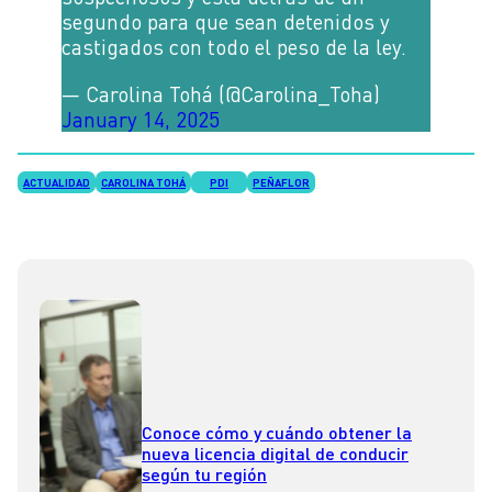
segundo para que sean detenidos y
castigados con todo el peso de la ley.
— Carolina Tohá (@Carolina_Toha)
January 14, 2025
ACTUALIDAD
CAROLINA TOHÁ
PDI
PEÑAFLOR
Conoce cómo y cuándo obtener la
nueva licencia digital de conducir
según tu región