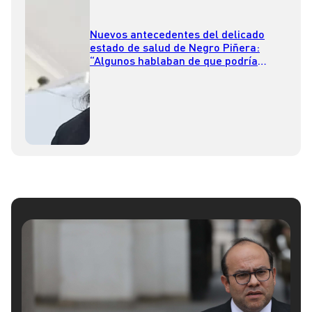
Nuevos antecedentes del delicado
estado de salud de Negro Piñera:
“Algunos hablaban de que podría
estar bastante grave”