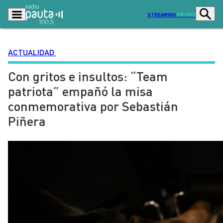
STREAMING
EN VIVO
ACTUALIDAD
Con gritos e insultos: “Team
Podcasts
Programas
patriota” empañó la misa
Lo Último
Actualidad
conmemorativa por Sebastián
Ciudad
Economía
Piñera
Radio en vivo
Sostenibilidad
Tendencias
Deportes
Entretención y Cultura
Opinión
Dato en Pauta
Señal 2
Contenido Patrocinado