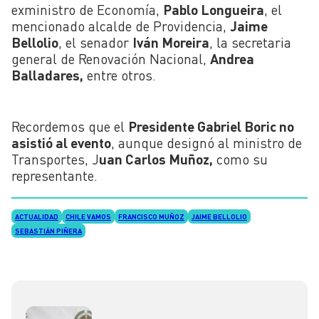
exministro de Economía,
Pablo Longueira
, el
mencionado alcalde de Providencia,
Jaime
Bellolio
, el senador
Iván Moreira
, la secretaria
general de Renovación Nacional,
Andrea
Balladares,
entre otros.
Recordemos que el
Presidente Gabriel Boric no
asistió al evento
, aunque designó al ministro de
Transportes, J
uan Carlos Muñoz,
como su
representante.
ACTUALIDAD
CHILE VAMOS
FRANCISCO MUÑOZ
JAIME BELLOLIO
SEBASTIÁN PIÑERA