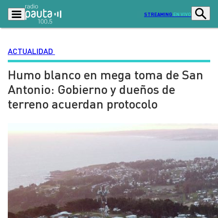
STREAMING
EN VIVO
ACTUALIDAD
Humo blanco en mega toma de San
Podcasts
Programas
Antonio: Gobierno y dueños de
Lo Último
Actualidad
terreno acuerdan protocolo
Ciudad
Economía
Radio en vivo
Sostenibilidad
Tendencias
Deportes
Entretención y Cultura
Opinión
Dato en Pauta
Señal 2
Contenido Patrocinado