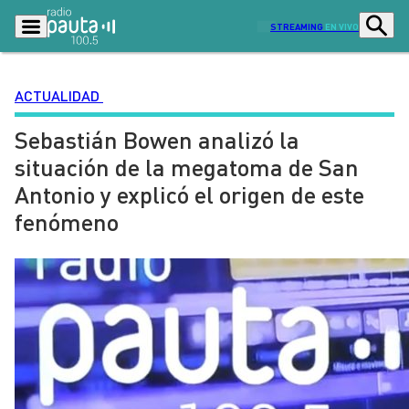
STREAMING
EN VIVO
ACTUALIDAD
Sebastián Bowen analizó la
Podcasts
Programas
situación de la megatoma de San
Lo Último
Actualidad
Antonio y explicó el origen de este
Ciudad
Economía
fenómeno
Radio en vivo
Sostenibilidad
Tendencias
Deportes
Entretención y Cultura
Opinión
Dato en Pauta
Señal 2
Contenido Patrocinado