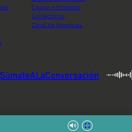
ción
Equipo informativo
Contáctenos
Canal de denuncias
o
SúmateALaConversación