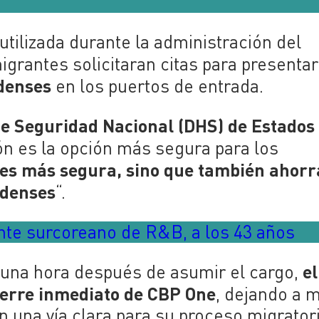
 utilizada durante la administración del
igrantes solicitaran citas para presenta
idenses
en los puertos de entrada.
e Seguridad Nacional (DHS) de Estados
n es la opción más segura para los
 es más segura, sino que también ahorr
idenses
“.
nte surcoreano de R&B, a los 43 años
el
una hora después de asumir el cargo,
ierre inmediato de CBP One
, dejando a m
n una vía clara para su proceso migratori