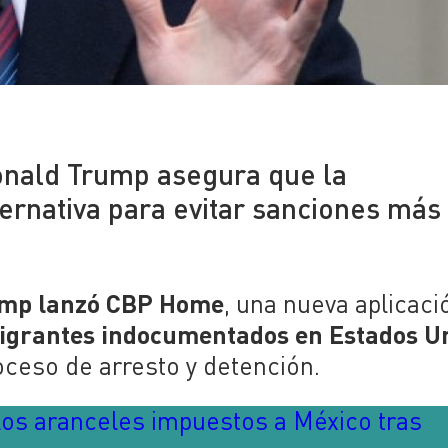
onald Trump asegura que la
ernativa para evitar sanciones más
rump lanzó CBP Home
, una nueva aplicaci
igrantes indocumentados en Estados U
oceso de arresto y detención.
os aranceles impuestos a México tras