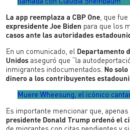
llamada con Claudia Sheinbaum
La app reemplaza a CBP One
, que fue
expresidente Joe Biden
para que los m
casos ante las autoridades estadoun
Departamento d
En un comunicado, el
Unidos
aseguró que “la autodeportació
No solo
inmigrantes indocumentados.
dinero a los contribuyentes estadoun
Muere Wheesung, el icónico canta
Es importante mencionar que, apenas 
presidente Donald Trump ordenó el c
de migrantes con citas pendientes y si