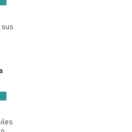
r sus
a
iles
o.