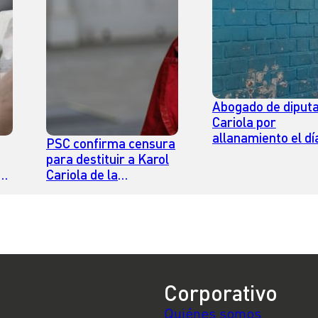
Abogado de diput
Cariola por
allanamiento el dí
PSC confirma censura
su parto: “Cualqui
para destituir a Karol
tribunal podría
r
Cariola de la
calificarlo de viol
presidencia de la
obstétrica”
Cámara de Diputados
Corporativo
Quiénes somos