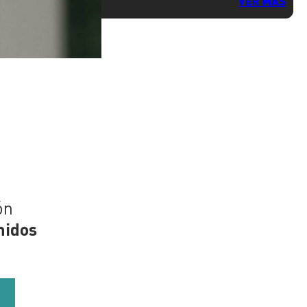
VER MÁS
ón
nidos