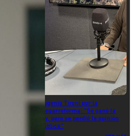
Eugenio Tironi por la
megarreforma: "Se ganó la
ley, pero se perdió la opinión
pública"