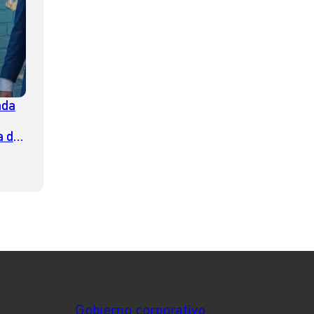
ada
a de
er
encia
Gobierno corporativo