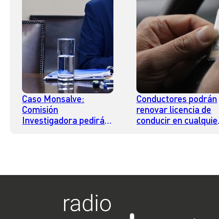
Caso Monsalve:
Conductores podrán
Comisión
renovar licencia de
Investigadora pedirá a
conducir en cualquie
Contraloría sancionar
comuna ante el
a Miguel Crispi por su
aumento en la
silencio
demanda