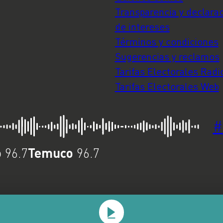
Transparencia y declara
de intereses
Términos y condiciones
Sugerencias y reclamos
Tarifas Electorales Radi
Tarifas Electorales Web
#
o
Temuco
96.7
96.7