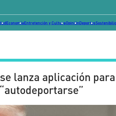
idad
Economía
Entretención y Cultura
Opinión
Deportes
Sostenibili
e lanza aplicación para
“autodeportarse”