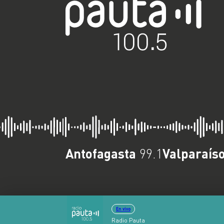
Antofagasta
Valparaís
99.1
En vivo
Radio Pauta