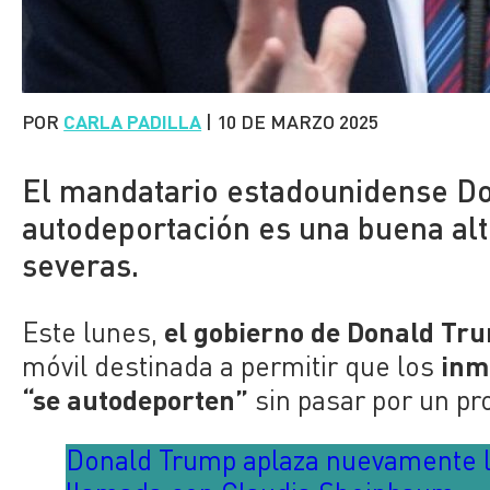
POR
CARLA PADILLA
|
10 DE MARZO 2025
El mandatario estadounidense D
autodeportación es una buena alt
severas.
el gobierno de Donald T
Este lunes,
inm
móvil destinada a permitir que los
“se autodeporten”
sin pasar por un pr
Donald Trump aplaza nuevamente l