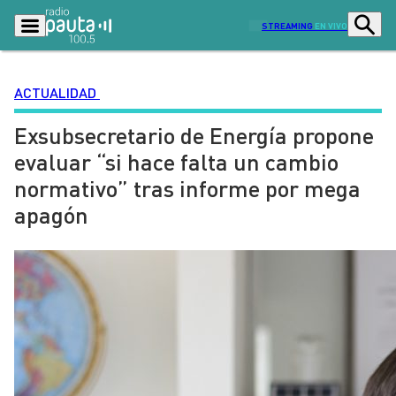
STREAMING
EN VIVO
ACTUALIDAD
Exsubsecretario de Energía propone
Podcasts
Programas
evaluar “si hace falta un cambio
Lo Último
Actualidad
normativo” tras informe por mega
Ciudad
Economía
apagón
Radio en vivo
Sostenibilidad
Tendencias
Deportes
Entretención y Cultura
Opinión
Dato en Pauta
Señal 2
Contenido Patrocinado