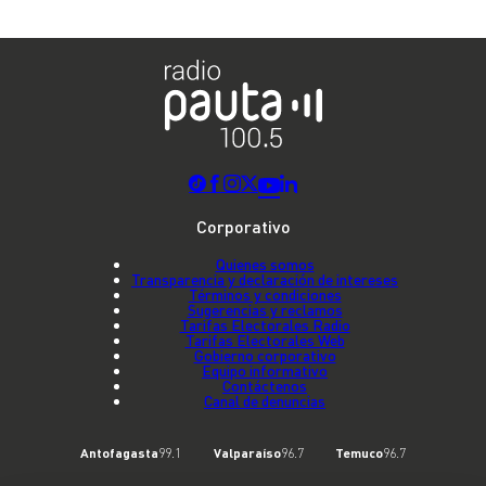
Corporativo
Quienes somos
Transparencia y declaración de intereses
Términos y condiciones
Sugerencias y reclamos
Tarifas Electorales Radio
Tarifas Electorales Web
Gobierno corporativo
Equipo informativo
Contáctenos
Canal de denuncias
Antofagasta
99.1
Valparaíso
96.7
Temuco
96.7