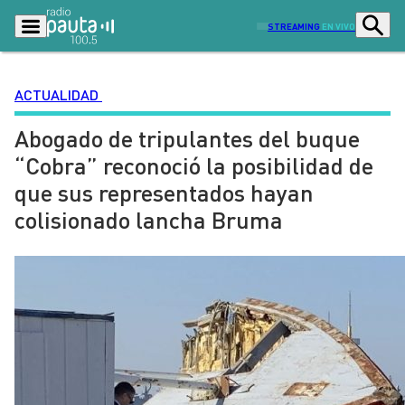
STREAMING
EN VIVO
ACTUALIDAD
Abogado de tripulantes del buque
Podcasts
Programas
“Cobra” reconoció la posibilidad de
Lo Último
Actualidad
que sus representados hayan
Ciudad
Economía
colisionado lancha Bruma
Radio en vivo
Sostenibilidad
Tendencias
Deportes
Entretención y Cultura
Opinión
Dato en Pauta
Señal 2
Contenido Patrocinado