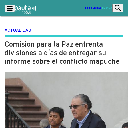
STREAMING
EN VIVO
ACTUALIDAD
Comisión para la Paz enfrenta
Podcasts
Programas
divisiones a días de entregar su
Lo Último
Actualidad
informe sobre el conflicto mapuche
Ciudad
Economía
Radio en vivo
Sostenibilidad
Tendencias
Deportes
Entretención y Cultura
Opinión
Dato en Pauta
Señal 2
Contenido Patrocinado