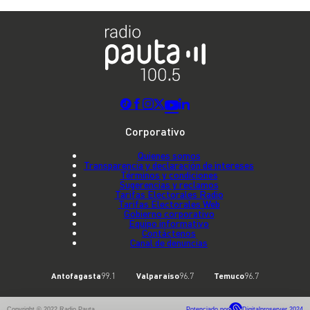
Corporativo
Quienes somos
Transparencia y declaración de intereses
Términos y condiciones
Sugerencias y reclamos
Tarifas Electorales Radio
Tarifas Electorales Web
Gobierno corporativo
Equipo informativo
Contáctenos
Canal de denuncias
Antofagasta
99.1
Valparaíso
96.7
Temuco
96.7
Copyright © 2022 Radio Pauta
Potenciado por
Digitalproserver 2024