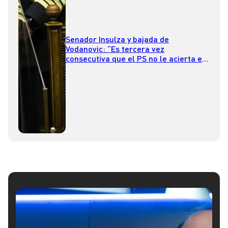
Senador Insulza y bajada de
Vodanovic: “Es tercera vez
consecutiva que el PS no le acierta en
la parte presidencial”