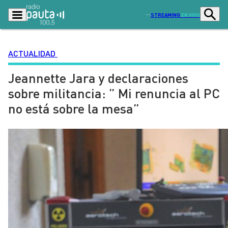
STREAMING
EN VIVO
ACTUALIDAD
Jeannette Jara y declaraciones
Podcasts
Programas
sobre militancia: ” Mi renuncia al PC
Lo Último
Actualidad
no está sobre la mesa”
Ciudad
Economía
Radio en vivo
Sostenibilidad
Tendencias
Deportes
Entretención y Cultura
Opinión
Dato en Pauta
Señal 2
Contenido Patrocinado