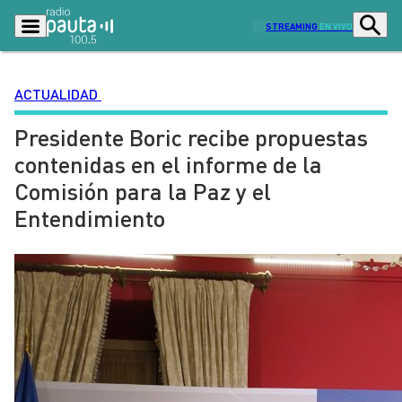
STREAMING
EN VIVO
ACTUALIDAD
Presidente Boric recibe propuestas
Podcasts
Programas
contenidas en el informe de la
Lo Último
Actualidad
Comisión para la Paz y el
Ciudad
Economía
Entendimiento
Radio en vivo
Sostenibilidad
Tendencias
Deportes
Entretención y Cultura
Opinión
Dato en Pauta
Señal 2
Contenido Patrocinado