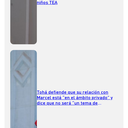
niños TEA
Tohá defiende que su relación con
Marcel está “en el ámbito privado” y
dice que no será “un tema de
campaña”