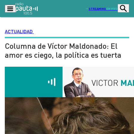
STREAMING
EN VIVO
ACTUALIDAD
Columna de Víctor Maldonado: El
Podcasts
Programas
amor es ciego, la política es tuerta
Lo Último
Actualidad
Ciudad
Economía
Radio en vivo
Sostenibilidad
Tendencias
Deportes
Entretención y Cultura
Opinión
Dato en Pauta
Señal 2
Contenido Patrocinado