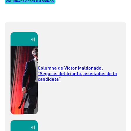
COLUMNA DE VÍCTOR MALDONADO
Columna de Víctor Maldonado:
“Seguros del triunfo, asustados de la
candidata”