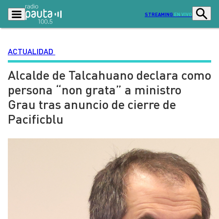
STREAMING
EN VIVO
ACTUALIDAD
Alcalde de Talcahuano declara como
Podcasts
Programas
persona “non grata” a ministro
Lo Último
Actualidad
Grau tras anuncio de cierre de
Ciudad
Economía
Pacificblu
Radio en vivo
Sostenibilidad
Tendencias
Deportes
Entretención y Cultura
Opinión
Dato en Pauta
Señal 2
Contenido Patrocinado