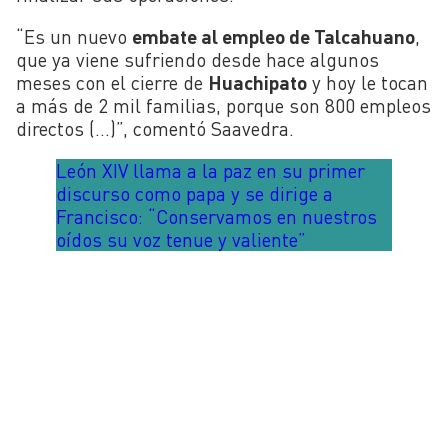
“Es un nuevo
embate al empleo de Talcahuano
,
que ya viene sufriendo desde hace algunos
meses con el cierre de
Huachipato
y hoy le tocan
a más de 2 mil familias, porque son 800 empleos
directos (…)”, comentó Saavedra.
León XIV llama a la paz en su primer
discurso como papa y se dirige a
Francisco: “Conservamos en nuestros
oídos su voz tenue y valiente”