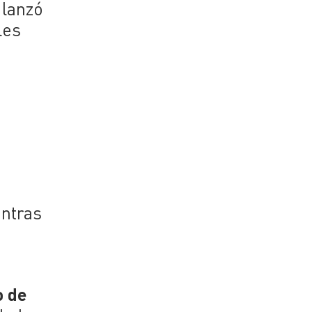
 lanzó
les
entras
o de