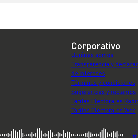
tren interno para el
ciudad con el
año 2050
Aeropuerto en sie
minutos
Corporativo
Quiénes somos
Transparencia y declara
de intereses
Términos y condiciones
Sugerencias y reclamos
Tarifas Electorales Radi
Tarifas Electorales Web
#