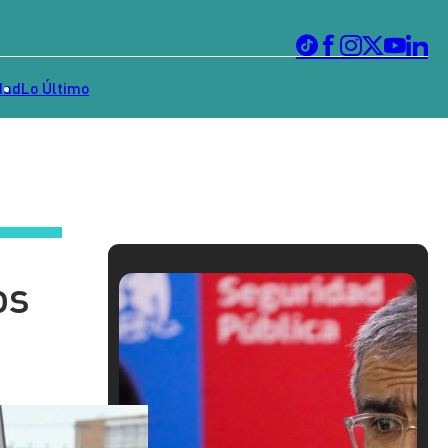
dad
Lo Último
os