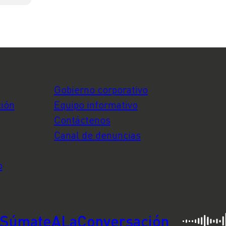
te
Gobierno corporativo
ción
Equipo informativo
Contáctenos
Canal de denuncias
o
SúmateALaConversación