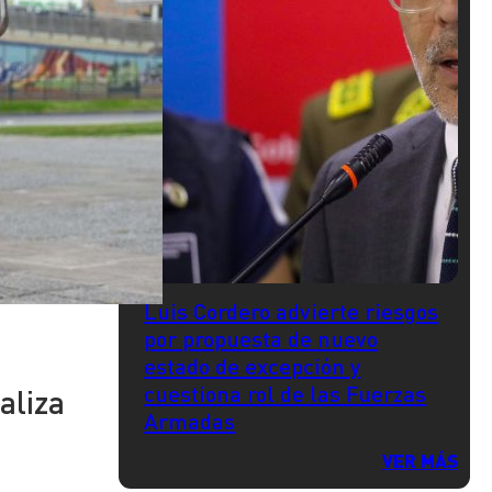
Luis Cordero advierte riesgos
por propuesta de nuevo
estado de excepción y
cuestiona rol de las Fuerzas
aliza
Armadas
VER MÁS