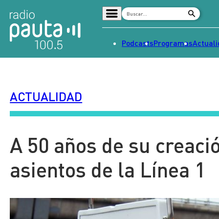
Podcasts
Programas
Actual
Home
Radio en vivo
ACTUALIDAD
Streaming
Señal 2
Tendencias
A 50 años de su creació
Dato en Pauta
asientos de la Línea 1
Contenido Patrocinado