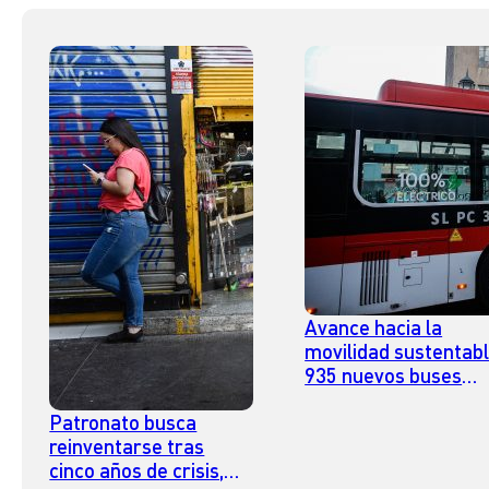
Avance hacia la
movilidad sustentabl
935 nuevos buses
eléctricos se suman 
Patronato busca
transporte público d
reinventarse tras
la RM
cinco años de crisis,