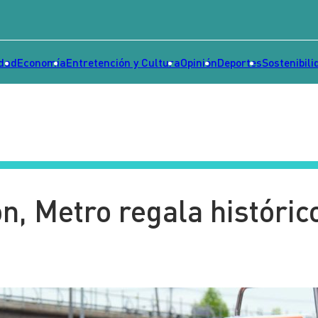
idad
Economía
Entretención y Cultura
Opinión
Deportes
Sostenibili
n, Metro regala históric