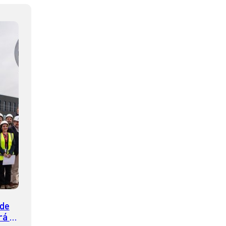
 de
rá la