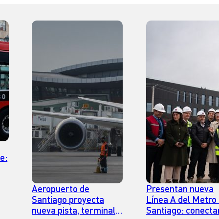
e:
al
Aeropuerto de
Presentan nueva
e
Santiago proyecta
Línea A del Metro
nueva pista, terminal y
Santiago: conecta