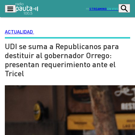
STREAMING
EN VIVO
ACTUALIDAD
UDI se suma a Republicanos para
Podcasts
Programas
destituir al gobernador Orrego:
Lo Último
Actualidad
presentan requerimiento ante el
Ciudad
Economía
Tricel
Radio en vivo
Sostenibilidad
Tendencias
Deportes
Entretención y Cultura
Opinión
Dato en Pauta
Señal 2
Contenido Patrocinado