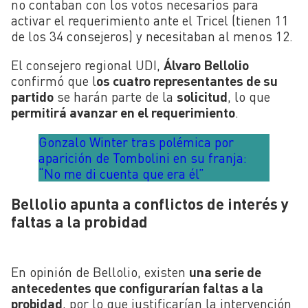
no contaban con los votos necesarios para
activar el requerimiento ante el Tricel (tienen 11
de los 34 consejeros) y necesitaban al menos 12.
El consejero regional UDI,
Álvaro Bellolio
confirmó que l
os cuatro representantes de su
partido
se harán parte de la
solicitud
, lo que
permitirá avanzar en el requerimiento
.
Gonzalo Winter tras polémica por
aparición de Tombolini en su franja:
“No me di cuenta que era él”
Bellolio apunta a conflictos de interés y
faltas a la probidad
En opinión de Bellolio, existen
una serie de
antecedentes que configurarían faltas a la
probidad
, por lo que justificarían la intervención