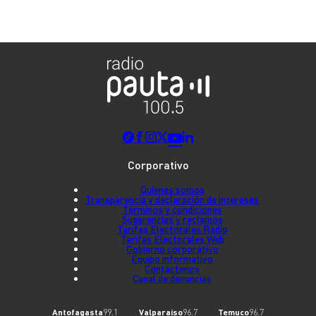
Corporativo
Quienes somos
Transparencia y declaración de intereses
Términos y condiciones
Sugerencias y reclamos
Tarifas Electorales Radio
Tarifas Electorales Web
Gobierno corporativo
Equipo informativo
Contáctenos
Canal de denuncias
Antofagasta
99.1
Valparaíso
96.7
Temuco
96.7