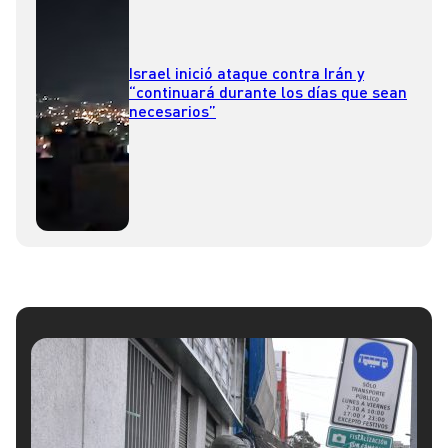
Israel inició ataque contra Irán y
“continuará durante los días que sean
necesarios”