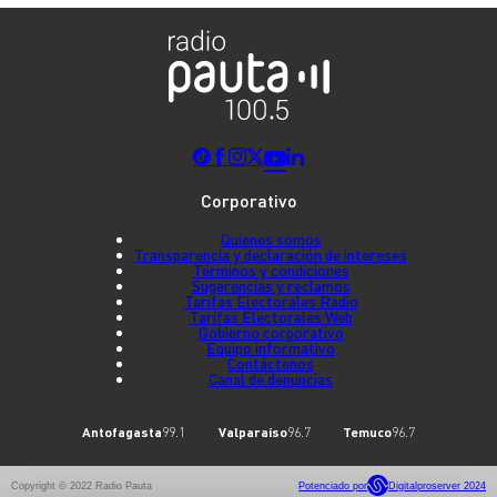
Corporativo
Quienes somos
Transparencia y declaración de intereses
Términos y condiciones
Sugerencias y reclamos
Tarifas Electorales Radio
Tarifas Electorales Web
Gobierno corporativo
Equipo informativo
Contáctenos
Canal de denuncias
Antofagasta
99.1
Valparaíso
96.7
Temuco
96.7
Copyright © 2022 Radio Pauta
Potenciado por
Digitalproserver 2024