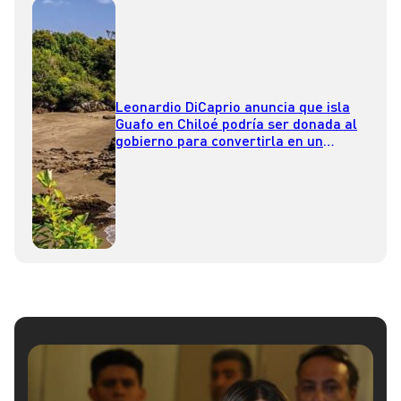
Leonardio DiCaprio anuncia que isla
Guafo en Chiloé podría ser donada al
gobierno para convertirla en un
parque nacional