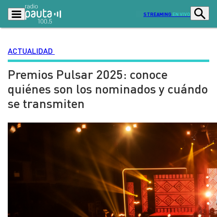
STREAMING
EN VIVO
ACTUALIDAD
Premios Pulsar 2025: conoce
Podcasts
Programas
quiénes son los nominados y cuándo
Lo Último
Actualidad
se transmiten
Ciudad
Economía
Radio en vivo
Sostenibilidad
Tendencias
Deportes
Entretención y Cultura
Opinión
Dato en Pauta
Señal 2
Contenido Patrocinado