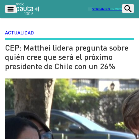
STREAMING
EN VIVO
ACTUALIDAD
CEP: Matthei lidera pregunta sobre
Podcasts
Programas
quién cree que será el próximo
Lo Último
Actualidad
presidente de Chile con un 26%
Ciudad
Economía
Radio en vivo
Sostenibilidad
Tendencias
Deportes
Entretención y Cultura
Opinión
Dato en Pauta
Señal 2
Contenido Patrocinado