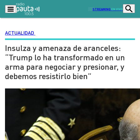
STREAMING
EN VIVO
ACTUALIDAD
Insulza y amenaza de aranceles:
Podcasts
Programas
“Trump lo ha transformado en un
Lo Último
Actualidad
arma para negociar y presionar, y
Ciudad
Economía
debemos resistirlo bien”
Radio en vivo
Sostenibilidad
Tendencias
Deportes
Entretención y Cultura
Opinión
Dato en Pauta
Señal 2
Contenido Patrocinado