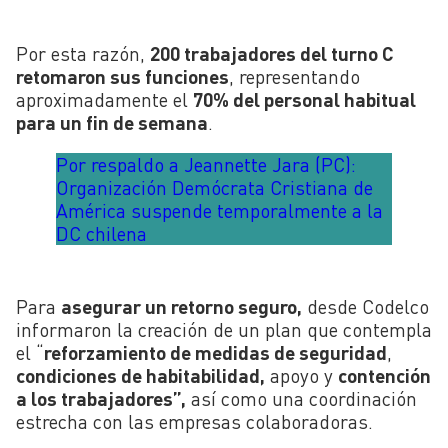
Por esta razón,
200 trabajadores del turno C
retomaron sus funciones
, representando
aproximadamente el
70% del personal habitual
para un fin de semana
.
Por respaldo a Jeannette Jara (PC):
Organización Demócrata Cristiana de
América suspende temporalmente a la
DC chilena
Para
asegurar un retorno seguro,
desde Codelco
informaron la creación de un plan que contempla
el “
reforzamiento de medidas de seguridad
,
condiciones de habitabilidad,
apoyo y
contención
a los trabajadores”,
así como una coordinación
estrecha con las empresas colaboradoras.