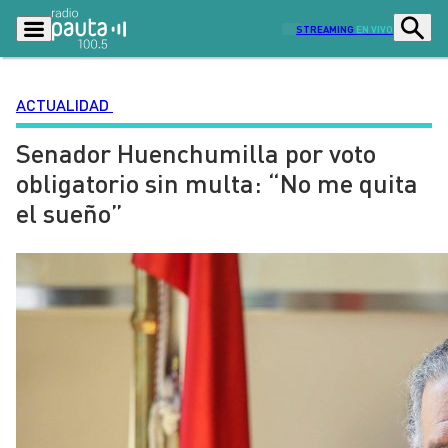
STREAMING
EN VIVO
ACTUALIDAD
Senador Huenchumilla por voto
Podcasts
Programas
obligatorio sin multa: “No me quita
Lo Último
Actualidad
el sueño”
Ciudad
Economía
Radio en vivo
Sostenibilidad
Tendencias
Deportes
Entretención y Cultura
Opinión
Dato en Pauta
Señal 2
Contenido Patrocinado