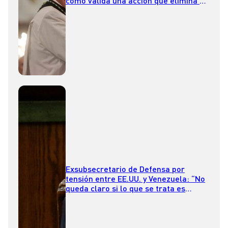
como válida una acción que elimina a
una persona”
Exsubsecretario de Defensa por
tensión entre EE.UU. y Venezuela: “No
queda claro si lo que se trata es
interceptar el narcotráfico o cambiar
el régimen” de Maduro