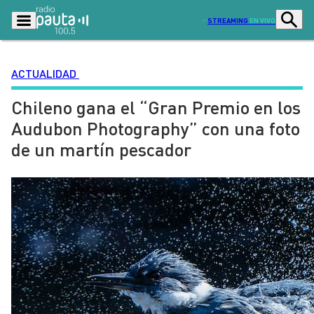
STREAMING
EN VIVO
ACTUALIDAD
Chileno gana el “Gran Premio en los
Podcasts
Programas
Audubon Photography” con una foto
Lo Último
Actualidad
de un martín pescador
Ciudad
Economía
Radio en vivo
Sostenibilidad
Tendencias
Deportes
Entretención y Cultura
Opinión
Dato en Pauta
Señal 2
Contenido Patrocinado