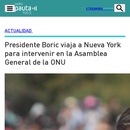
STREAMING
EN VIVO
ACTUALIDAD
Presidente Boric viaja a Nueva York
Podcasts
Programas
para intervenir en la Asamblea
Lo Último
Actualidad
General de la ONU
Ciudad
Economía
Radio en vivo
Sostenibilidad
Tendencias
Deportes
Entretención y Cultura
Opinión
Dato en Pauta
Señal 2
Contenido Patrocinado