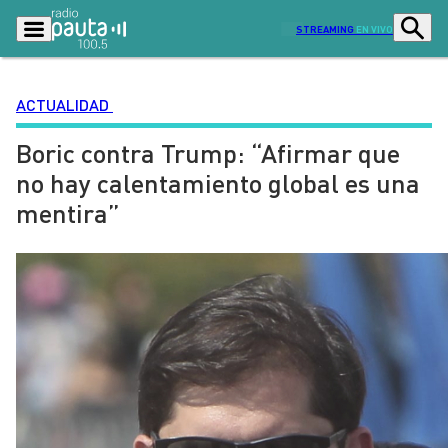
STREAMING
EN VIVO
ACTUALIDAD
Boric contra Trump: “Afirmar que
Podcasts
Programas
no hay calentamiento global es una
Lo Último
Actualidad
mentira”
Ciudad
Economía
Radio en vivo
Sostenibilidad
Tendencias
Deportes
Entretención y Cultura
Opinión
Dato en Pauta
Señal 2
Contenido Patrocinado