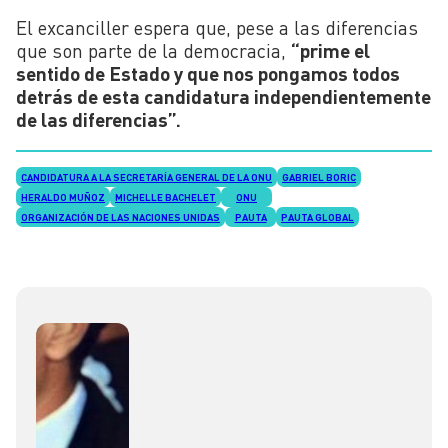
El excanciller espera que, pese a las diferencias
que son parte de la democracia,
“prime el
sentido de Estado y que nos pongamos todos
detrás de esta candidatura independientemente
de las diferencias”.
CANDIDATURA A LA SECRETARÍA GENERAL DE LA ONU
GABRIEL BORIC
HERALDO MUÑOZ
MICHELLE BACHELET
ONU
ORGANIZACIÓN DE LAS NACIONES UNIDAS
PAUTA
PAUTA GLOBAL