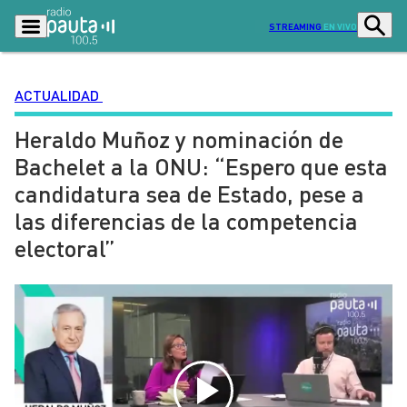
STREAMING
EN VIVO
ACTUALIDAD
Heraldo Muñoz y nominación de
Podcasts
Programas
Bachelet a la ONU: “Espero que esta
Lo Último
Actualidad
candidatura sea de Estado, pese a
Ciudad
Economía
las diferencias de la competencia
Radio en vivo
Sostenibilidad
electoral”
Tendencias
Deportes
Entretención y Cultura
Opinión
Dato en Pauta
Señal 2
Contenido Patrocinado