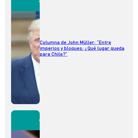
Columna de John Müller: “Entre
imperios y bloques: ¿Qué lugar queda
para Chile?”