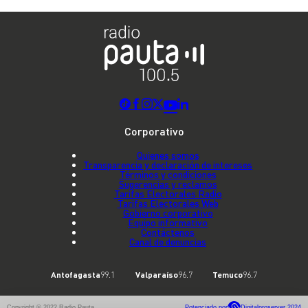
Corporativo
Quienes somos
Transparencia y declaración de intereses
Términos y condiciones
Sugerencias y reclamos
Tarifas Electorales Radio
Tarifas Electorales Web
Gobierno corporativo
Equipo informativo
Contáctenos
Canal de denuncias
Antofagasta
99.1
Valparaíso
96.7
Temuco
96.7
Copyright © 2022 Radio Pauta
Potenciado por
Digitalproserver 2024