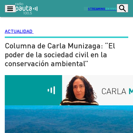
STREAMING
EN VIVO
ACTUALIDAD
Columna de Carla Munizaga: “El
Podcasts
Programas
poder de la sociedad civil en la
Lo Último
Actualidad
conservación ambiental”
Ciudad
Economía
Radio en vivo
Sostenibilidad
Tendencias
Deportes
Entretención y Cultura
Opinión
Dato en Pauta
Señal 2
Contenido Patrocinado