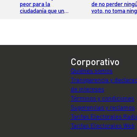
peor para la
de no perder ning
ciudadanía que un
voto, no toma nin
gobierno ineficiente”
posición sobre nin
tema”
Corporativo
Quiénes somos
Transparencia y declara
de intereses
Términos y condiciones
Sugerencias y reclamos
Tarifas Electorales Radi
Tarifas Electorales Web