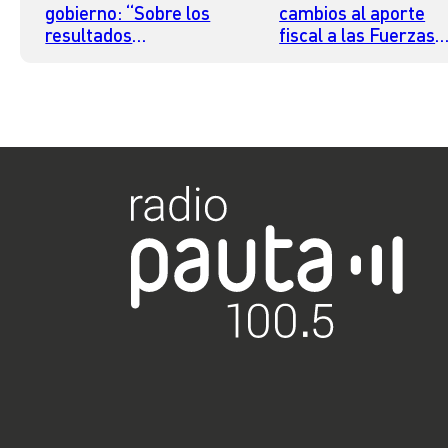
gobierno: “Sobre los
cambios al aporte
resultados
fiscal a las Fuerzas
electorales, la única
Armadas: “No lo
responsable soy yo”
vamos a modificar”