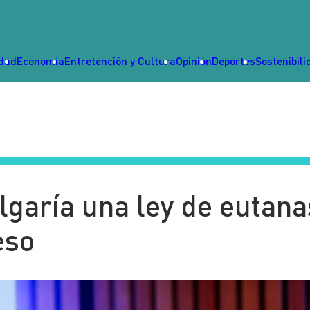
idad
Economía
Entretención y Cultura
Opinión
Deportes
Sostenibili
garía una ley de eutana
eso