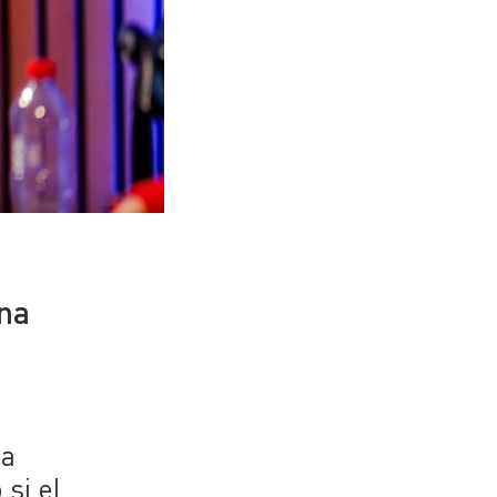
una
da
si el