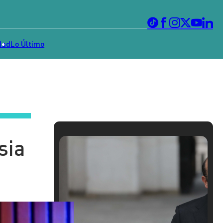
dad
Lo Último
sia