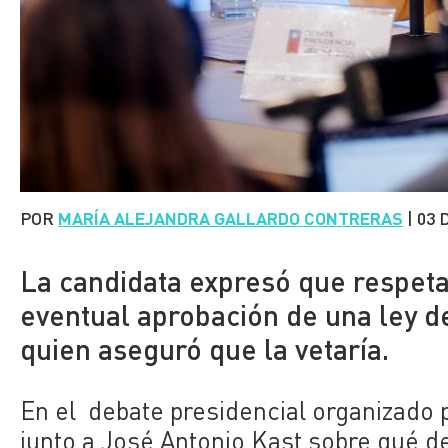
POR
MARÍA ALEJANDRA GALLARDO CONTRERAS
|
03 
La candidata expresó que respeta
eventual aprobación de una ley d
quien aseguró que la vetaría.
En el debate presidencial organizado
junto a José Antonio Kast sobre qué de