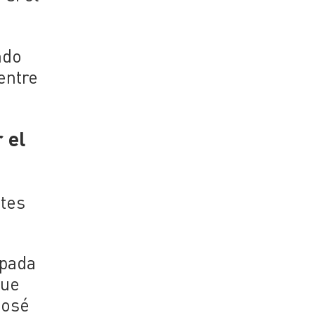
ndo
entre
 el
stes
upada
que
José