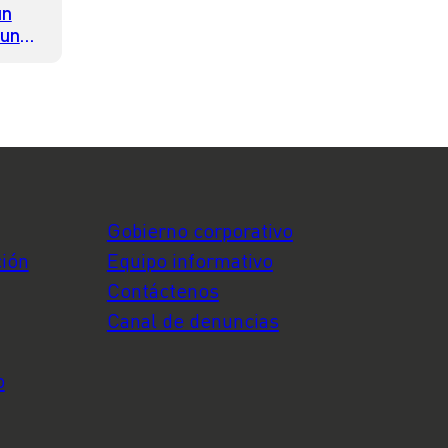
ún
guna
gún
Gobierno corporativo
ción
Equipo informativo
Contáctenos
Canal de denuncias
o