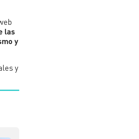
 web
e las
ismo y
ales y