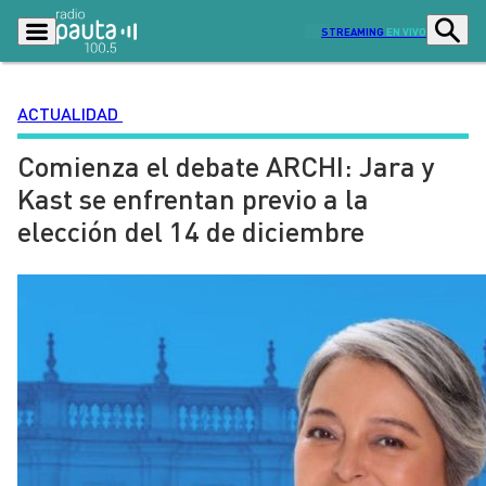
STREAMING
EN VIVO
ACTUALIDAD
Comienza el debate ARCHI: Jara y
Podcasts
Programas
Kast se enfrentan previo a la
Lo Último
Actualidad
elección del 14 de diciembre
Ciudad
Economía
Radio en vivo
Sostenibilidad
Tendencias
Deportes
Entretención y Cultura
Opinión
Dato en Pauta
Señal 2
Contenido Patrocinado