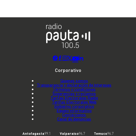
Corporativo
Quienes somos
Transparencia y declaración de intereses
Términos y condiciones
Sugerencias y reclamos
Tarifas Electorales Radio
Tarifas Electorales Web
Gobierno corporativo
Equipo informativo
Contáctenos
Canal de denuncias
Antofagasta
99.1
Valparaíso
96.7
Temuco
96.7