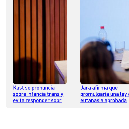
Kast se pronuncia
Jara afirma que
sobre infancia trans y
promulgaría una ley
evita responder sobre
eutanasia aprobada
indulto a Krassnoff
por el Congreso