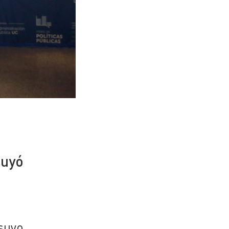
buyó
suyo