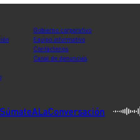
Gobierno corporativo
ción
Equipo informativo
Contáctenos
Canal de denuncias
o
SúmateALaConversación