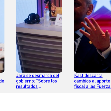
Jara se desmarca del
Kast descarta
 de
gobierno: “Sobre los
cambios al aporte
resultados
fiscal a las Fuerza
electorales, la única
Armadas: “No lo
responsable soy yo”
vamos a modifica