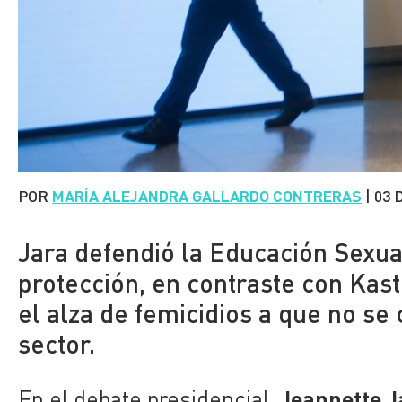
POR
MARÍA ALEJANDRA GALLARDO CONTRERAS
|
03 
Jara defendió la Educación Sexu
protección, en contraste con Kast
el alza de femicidios a que no se
sector.
Jeannette J
En el debate presidencial,