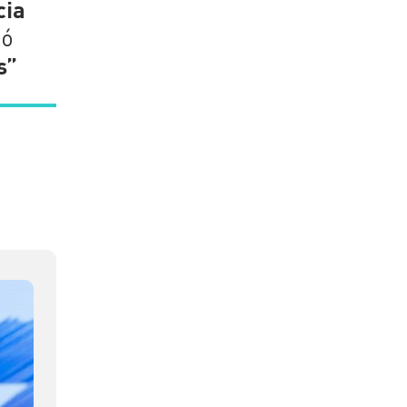
cia
mó
s”