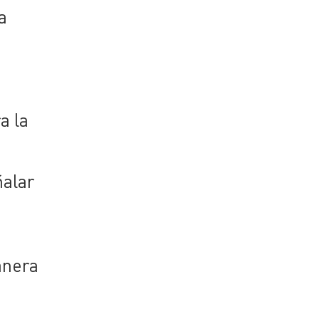
a
a la
ñalar
manera