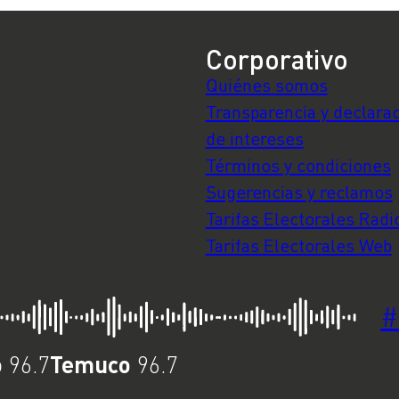
Corporativo
Quiénes somos
Transparencia y declara
de intereses
Términos y condiciones
Sugerencias y reclamos
Tarifas Electorales Radi
Tarifas Electorales Web
#
o
Temuco
96.7
96.7