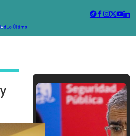
dad
Lo Último
 y