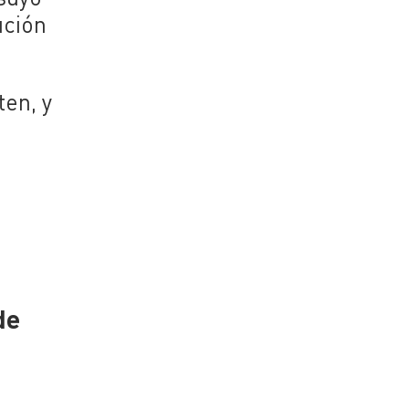
ución
ten, y
de