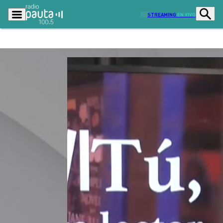
STREAMING
EN VIVO
Podcasts
Programas
Lo Último
Actualidad
Ciudad
Economía
Radio en vivo
Sostenibilidad
Tendencias
Deportes
Entretención y Cultura
Opinión
Dato en Pauta
Señal 2
Contenido Patrocinado