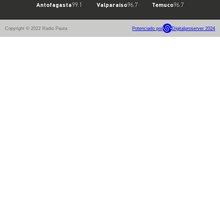
Antofagasta
99.1
Valparaíso
96.7
Temuco
96.7
Copyright © 2022 Radio Pauta
Potenciado por
Digitalproserver 2024