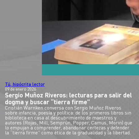
Tú, hipócrita lector
09 de enero 2026
Sergio Muñoz Riveros: lecturas para salir del
dogma y buscar “tierra firme”
Cristián Warnken conversa con Sergio Muñoz Riveros
sobre infancia, poesía y política: de los primeros libros sin
biblioteca en casa al descubrimiento de maestros y
autores (Rojas, Mill, Semprún, Popper, Camus, Morin) que
lo empujan a comprender, abandonar certezas y defender
la “tierra firme” como ética de la gradualidad y la libertad.