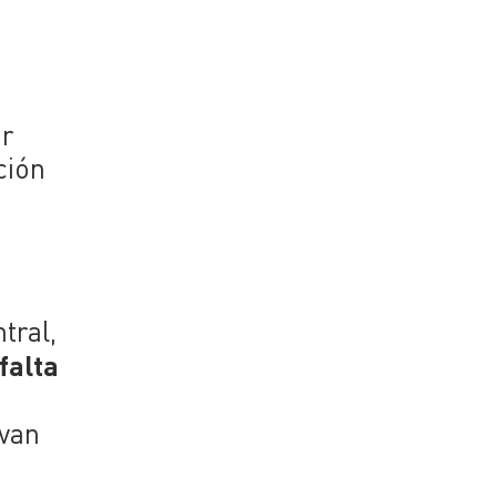
ar
ción
tral,
falta
ivan