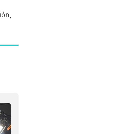
o
ión,