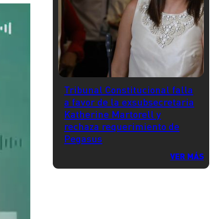
Tribunal Constitucional falla
a favor de la exsubsecretaria
Katherine Martorell y
rechaza requerimiento de
Pegasus
VER MÁS