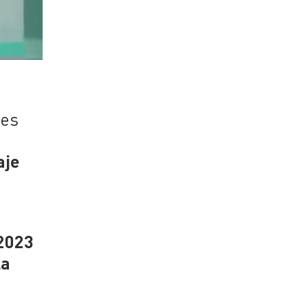
nes
aje
 2023
la