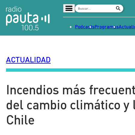
Podcasts
Programas
Actual
Home
Radio en vivo
ACTUALIDAD
Streaming
Señal 2
Tendencias
Incendios más frecuent
Dato en Pauta
del cambio climático y 
Contenido Patrocinado
Chile