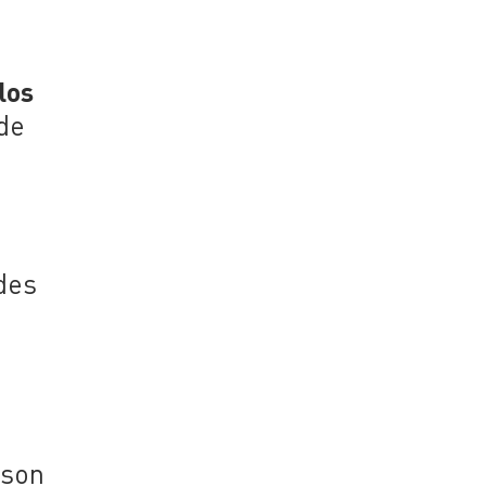
los
nde
edes
n
y
 son