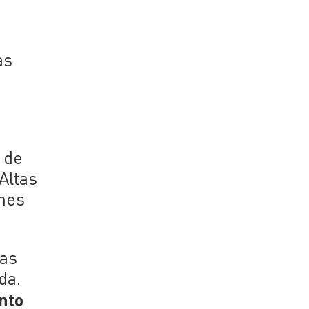
as
 de
Altas
ones
nas
da.
ento