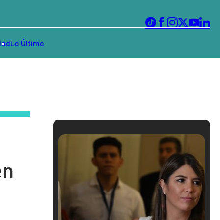
dad
Lo Último
en