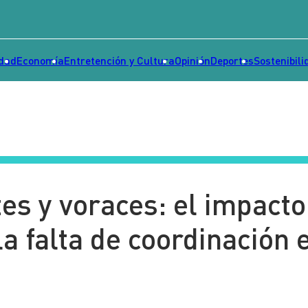
idad
Economía
Entretención y Cultura
Opinión
Deportes
Sostenibili
es y voraces: el impacto
la falta de coordinación 