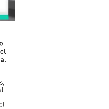
ro
el
al
s,
el
el