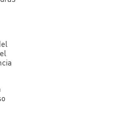
del
el
ncia
a
so