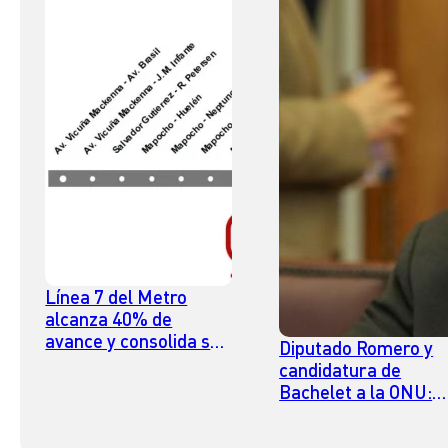
Línea 7 del Metro
alcanza 40% de
avance y consolida su
Diputado Romero y
trazado subterráneo
candidatura de
en Santiago
Bachelet a la ONU:
“Nuestro país no est
en posición de