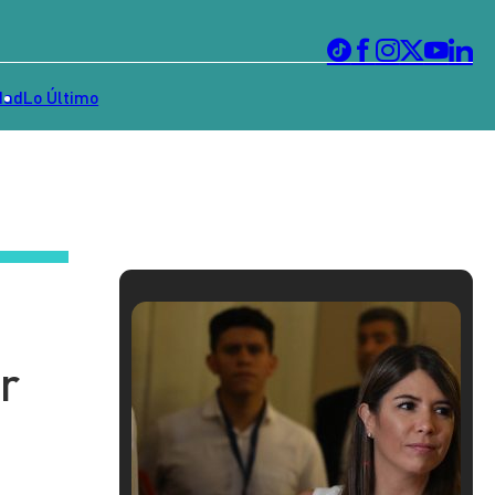
dad
Lo Último
r