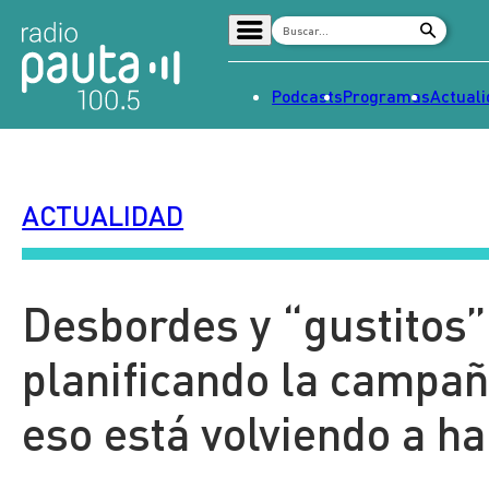
Podcasts
Programas
Actual
Home
Radio en vivo
ACTUALIDAD
Streaming
Señal 2
Tendencias
Desbordes y “gustitos”
Dato en Pauta
planificando la campañ
Contenido Patrocinado
eso está volviendo a ha