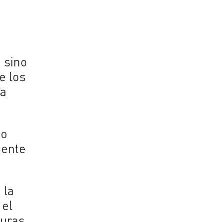
 sino
e los
da
do
mente
 la
 el
turas