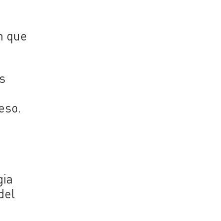
n que
es
eso.
gia
del