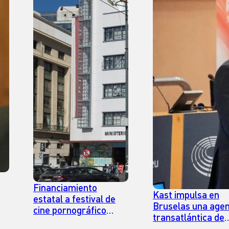
Financiamiento
Kast impulsa en
estatal a festival de
Bruselas una age
cine pornográfico
á
transatlántica de
genera debate sobre
“familia, verdad y