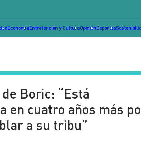
idad
Economía
Entretención y Cultura
Opinión
Deportes
Sostenibili
 de Boric: “Está
a en cuatro años más po
blar a su tribu”