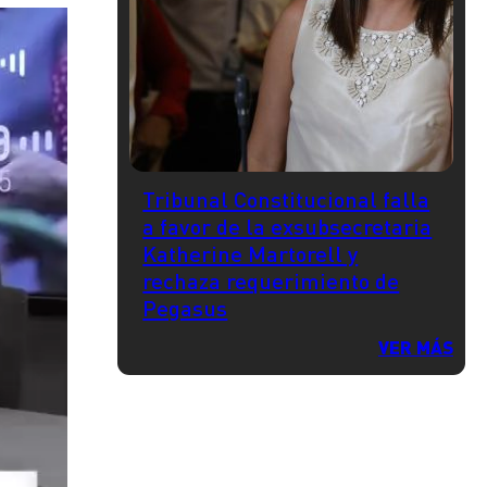
Tribunal Constitucional falla
a favor de la exsubsecretaria
Katherine Martorell y
rechaza requerimiento de
Pegasus
VER MÁS