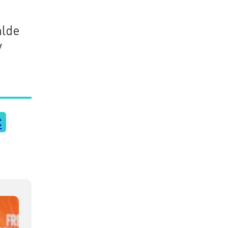
alde
y
C