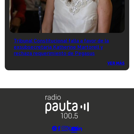
Tribunal Constitucional falla a favor de la
exsubsecretaria Katherine Martorell y
rechaza requerimiento de Pegasus
VER MÁS