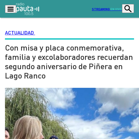
STREAMING
EN VIVO
ACTUALIDAD
Con misa y placa conmemorativa,
Podcasts
Programas
familia y excolaboradores recuerdan
Lo Último
Actualidad
segundo aniversario de Piñera en
Ciudad
Economía
Lago Ranco
Radio en vivo
Sostenibilidad
Tendencias
Deportes
Entretención y Cultura
Opinión
Dato en Pauta
Señal 2
Contenido Patrocinado