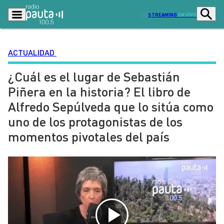
STREAMING
EN VIVO
ACTUALIDAD
¿Cuál es el lugar de Sebastián
Podcasts
Programas
Piñera en la historia? El libro de
Lo Último
Actualidad
Alfredo Sepúlveda que lo sitúa como
Ciudad
Economía
uno de los protagonistas de los
Radio en vivo
Sostenibilidad
momentos pivotales del país
Tendencias
Deportes
Entretención y Cultura
Opinión
Dato en Pauta
Señal 2
Contenido Patrocinado