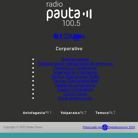
Corporativo
Quienes somos
Transparencia y declaración de intereses
Términos y condiciones
Sugerencias y reclamos
Tarifas Electorales Radio
Tarifas Electorales Web
Gobierno corporativo
Equipo informativo
Contáctenos
Canal de denuncias
Antofagasta
99.1
Valparaíso
96.7
Temuco
96.7
Copyright © 2022 Radio Pauta
Potenciado por
Digitalproserver 2024