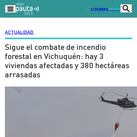
STREAMING
EN VIVO
ACTUALIDAD
Sigue el combate de incendio
Podcasts
Programas
forestal en Vichuquén: hay 3
Lo Último
Actualidad
viviendas afectadas y 380 hectáreas
Ciudad
Economía
arrasadas
Radio en vivo
Sostenibilidad
Tendencias
Deportes
Entretención y Cultura
Opinión
Dato en Pauta
Señal 2
Contenido Patrocinado