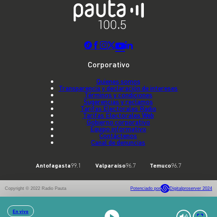
Corporativo
Quienes somos
Transparencia y declaración de intereses
Términos y condiciones
Sugerencias y reclamos
Tarifas Electorales Radio
Tarifas Electorales Web
Gobierno corporativo
Equipo informativo
Contáctenos
Canal de denuncias
Antofagasta
99.1
Valparaíso
96.7
Temuco
96.7
Copyright © 2022 Radio Pauta
Potenciado por
Digitalproserver 2024
En vivo