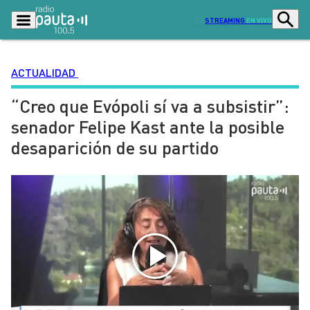
STREAMING
EN VIVO
ACTUALIDAD
“Creo que Evópoli sí va a subsistir”:
Podcasts
Programas
senador Felipe Kast ante la posible
Lo Último
Actualidad
desaparición de su partido
Ciudad
Economía
Radio en vivo
Sostenibilidad
Tendencias
Deportes
Entretención y Cultura
Opinión
Dato en Pauta
Señal 2
Contenido Patrocinado