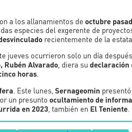
octubre pasa
ron a los allanamientos de
adas especies del exgerente de proyecto
desvinculado
recientemente de la estata
ste jueves ocurrieron solo un día despué
o, Rubén Alvarado
declaración
, diera su
cinco horas
.
fera
Sernageomin
. Este lunes,
presentó
ocultamiento de informa
or un presunto
urrida en 2023
El Teniente
, también en
.