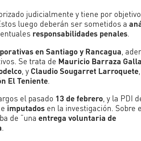
orizado judicialmente y tiene por objetivo
aná
Estos luego deberán ser sometidos a
responsabilidades penales
ventuales
.
rporativas en Santiago y Rancagua
, ad
Mauricio Barraza Gall
ivos. Se trata de
odelco
Claudio Sougarret Larroquete
, y
,
ón El Teniente
.
13 de febrero
argos el pasado
, y la PDI d
imputados
de
en la investigación. Sobre e
entrega voluntaria de
aba de “una
a
.