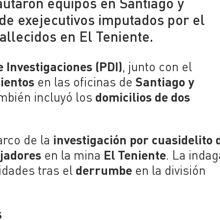
cautaron equipos en Santiago y
de exejecutivos imputados por el
allecidos en El Teniente.
e Investigaciones (PDI)
, junto con el
ientos
Santiago y
en las oficinas de
domicilios de dos
ambién incluyó los
investigación por cuasidelito 
arco de la
ajadores
El Teniente
en la mina
. La indag
derrumbe
idades tras el
en la división
s