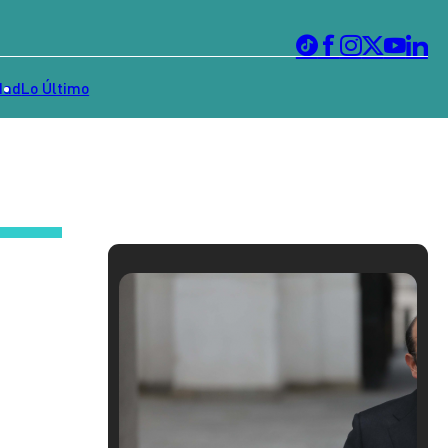
dad
Lo Último