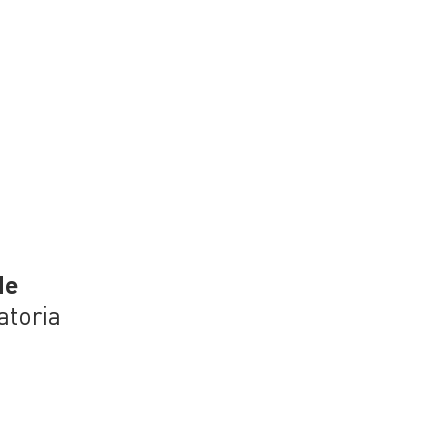
de
atoria