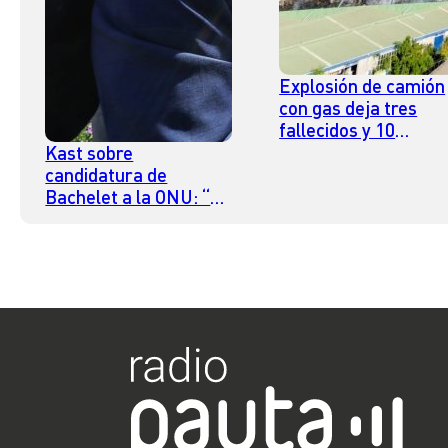
Explosión de camión
con gas deja tres
fallecidos y 10
lesionados en Renca
Kast sobre
candidatura de
Bachelet a la ONU: “Si
desde Latinoamérica
se levantan tres o
cuatro, es muy difícil
que una llegue a
Puerto”