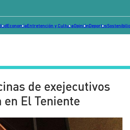
idad
Economía
Entretención y Cultura
Opinión
Deportes
Sostenibili
cinas de exejecutivos
 en El Teniente