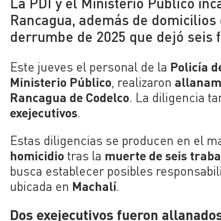
La PDI y el Ministerio Público in
Rancagua, además de domicilios 
derrumbe de 2025 que dejó seis f
Policía d
Este jueves el personal de la
Ministerio Público
allanam
, realizaron
Rancagua de Codelco
. La diligencia t
exejecutivos
.
Estas diligencias se producen en el m
homicidio
muerte de seis trab
tras la
busca establecer posibles responsabil
Machalí
ubicada en
.
Dos exejecutivos fueron allanado