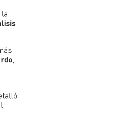
 la
lisis
emás
ardo
,
etalló
l