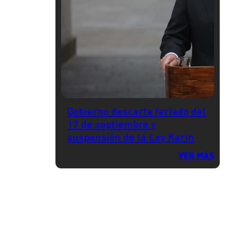
Gobierno descarta feriado del
17 de septiembre y
suspensión de la Ley Karin
VER MÁS