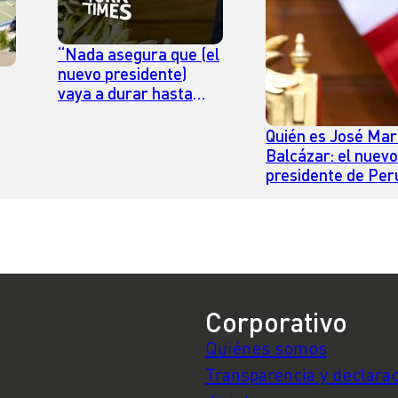
“Nada asegura que (el
nuevo presidente)
vaya a durar hasta
julio”, cuando termina
su mandato: el análisis
Quién es José Mar
del periodista peruano
Balcázar: el nuevo
Augusto Álvarez
presidente de Per
elegido por el
Congreso
Corporativo
Quiénes somos
Transparencia y declara