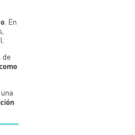
do
. En
s,
l.
s de
 como
 una
ción