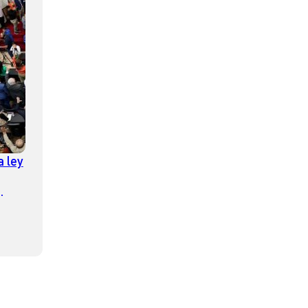
 ley
dez