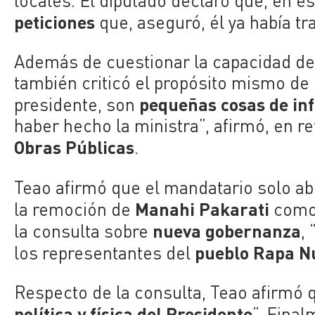
locales. El diputado declaró que, en es
peticiones
que, aseguró, él ya había t
Además de cuestionar la capacidad de
también criticó el propósito mismo de l
pequeñas cosas de in
presidente, son
haber hecho la ministra”, afirmó, en r
Obras Públicas
.
Teao afirmó que el mandatario solo a
Manahi Pakarati
la remoción de
como
nueva gobernanza
la consulta sobre
,
pueblo Rapa N
los representantes del
Respecto de la consulta, Teao afirmó 
política y física del Presidente
“. Final