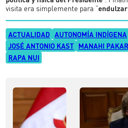
endulzar 
visita era simplemente para “
ACTUALIDAD
AUTONOMÍA INDÍGENA
JOSÉ ANTONIO KAST
MANAHI PAKAR
RAPA NUI