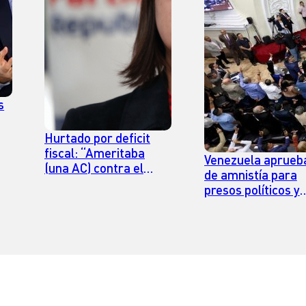
s
Hurtado por deficit
fiscal: “Ameritaba
Venezuela aprueba
(una AC) contra el
de amnistía para
exministro Marcel”
presos políticos y
Rodríguez pide
aplicarla con rapi