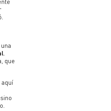
ente
r
ó.
 una
al
.
a, que
 aquí
 sino
o.