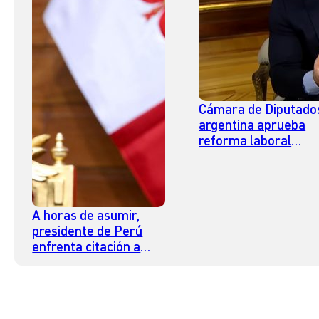
Cámara de Diputado
argentina aprueba
reforma laboral
impulsada por Milei
A horas de asumir,
presidente de Perú
enfrenta citación a
juicio por presunta
apropiación ilícita