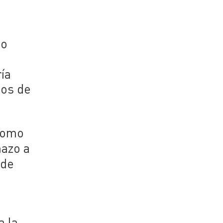
ao
ía
tos de
 como
hazo a
 de
a la