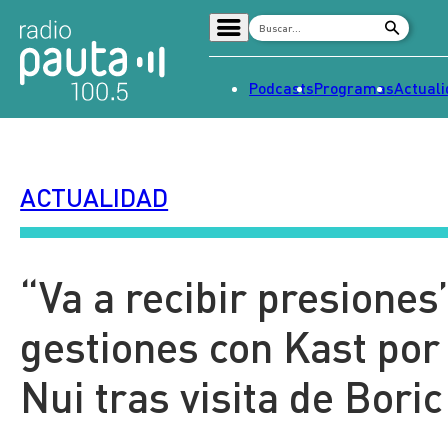
Podcasts
Programas
Actual
Home
Radio en vivo
ACTUALIDAD
Streaming
Señal 2
Tendencias
“Va a recibir presiones
Dato en Pauta
gestiones con Kast po
Contenido Patrocinado
Nui tras visita de Boric