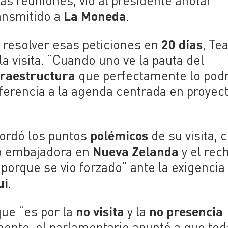
as reuniones, vio al presidente anotar
La Moneda
ransmitido a
.
20 días
 resolver esas peticiones en
, Te
a visita. “Cuando uno ve la pauta del
fraestructura
que perfectamente lo podr
eferencia a la agenda centrada en proyec
polémicos
bordó los puntos
de su visita,
Nueva Zelanda
 embajadora en
y el rec
 “porque se vio forzado” ante la exigencia
ui
.
no visita
no presencia
que “es por la
y la
mente, el parlamentario apuntó a que tod