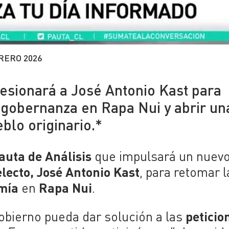
RERO 2026
esionará a José Antonio Kast para
a gobernanza en Rapa Nui y abrir un
blo originario.*
auta de Análisis
que impulsará un nuev
electo, José Antonio Kast
, para retomar l
mía
Rapa Nui
en
.
peticio
obierno pueda dar solución a las