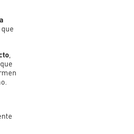
a
e que
cto
,
 que
ormen
ao.
ente