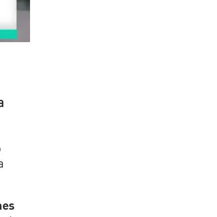
a
o
a
nes