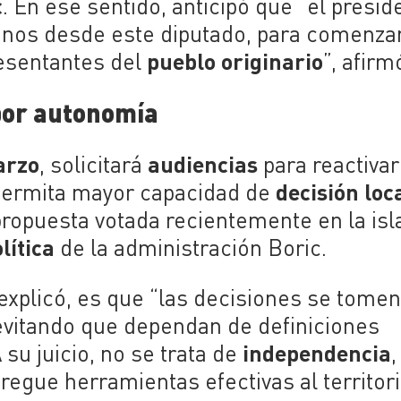
c
. En ese sentido, anticipó que “el presid
menos desde este diputado, para comenza
pueblo originario
resentantes del
”, afirm
por autonomía
arzo
audiencias
, solicitará
para reactivar
decisión loc
ermita mayor capacidad de
propuesta votada recientemente en la isl
lítica
de la administración Boric.
 explicó, es que “las decisiones se tomen
 evitando que dependan de definiciones
independencia
A su juicio, no se trata de
,
regue herramientas efectivas al territori