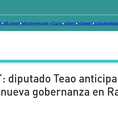
idad
Economía
Entretención y Cultura
Opinión
Deportes
Sostenibili
”: diputado Teao anticipa
r nueva gobernanza en R