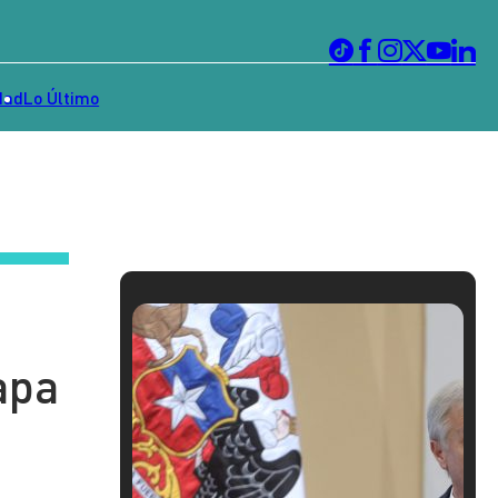
dad
Lo Último
apa