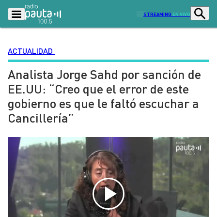
STREAMING
EN VIVO
ACTUALIDAD
Analista Jorge Sahd por sanción de
Podcasts
Programas
EE.UU: “Creo que el error de este
Lo Último
Actualidad
gobierno es que le faltó escuchar a
Ciudad
Economía
Cancillería”
Radio en vivo
Sostenibilidad
Tendencias
Deportes
Entretención y Cultura
Opinión
Dato en Pauta
Señal 2
Contenido Patrocinado