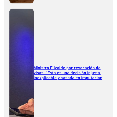
Ministro Elizalde por revocación de
visas: “Esta es una decisión injusta,
inexplicable y basada en imputaciones
falsas”