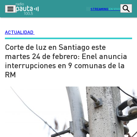
STREAMING
EN VIVO
ACTUALIDAD
Corte de luz en Santiago este
Podcasts
Programas
martes 24 de febrero: Enel anuncia
Lo Último
Actualidad
interrupciones en 9 comunas de la
Ciudad
Economía
RM
Radio en vivo
Sostenibilidad
Tendencias
Deportes
Entretención y Cultura
Opinión
Dato en Pauta
Señal 2
Contenido Patrocinado