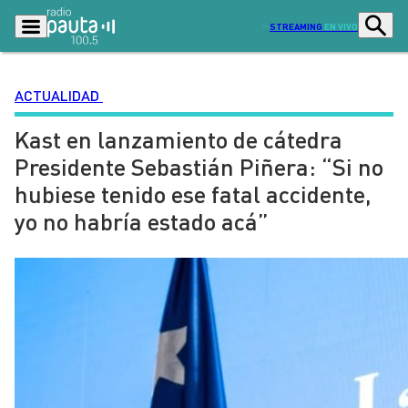
STREAMING
EN VIVO
ACTUALIDAD
Kast en lanzamiento de cátedra
Podcasts
Programas
Presidente Sebastián Piñera: “Si no
Lo Último
Actualidad
hubiese tenido ese fatal accidente,
Ciudad
Economía
yo no habría estado acá”
Radio en vivo
Sostenibilidad
Tendencias
Deportes
Entretención y Cultura
Opinión
Dato en Pauta
Señal 2
Contenido Patrocinado