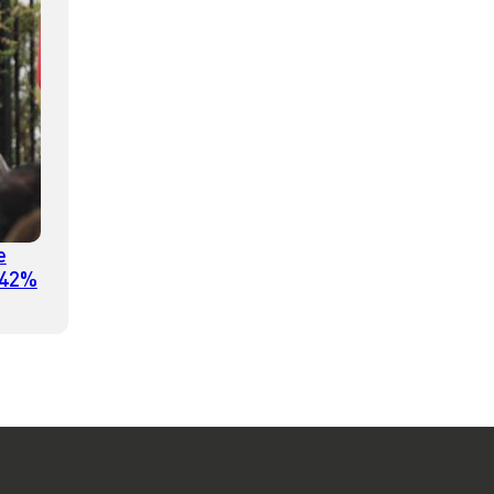
e
 42%
Chile