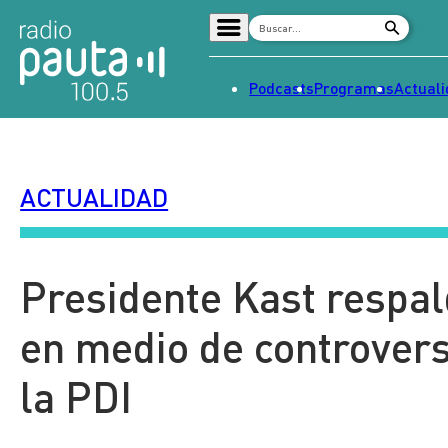
Podcasts
Programas
Actual
Home
Radio en vivo
ACTUALIDAD
Streaming
Señal 2
Tendencias
Presidente Kast respal
Dato en Pauta
en medio de controver
Contenido Patrocinado
la PDI