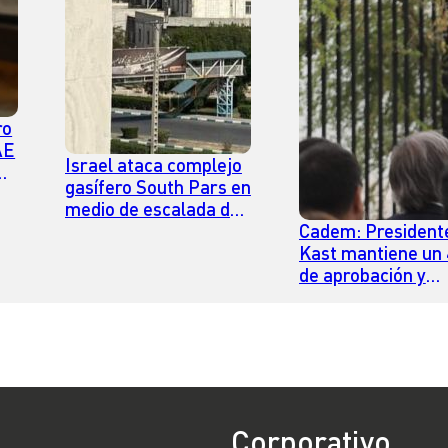
ro
AE
Israel ataca complejo
gasífero South Pars en
medio de escalada del
conflicto con Irán
Cadem: President
Kast mantiene un
de aprobación y
mayoría cree que 
va por mal camino
Corporativo