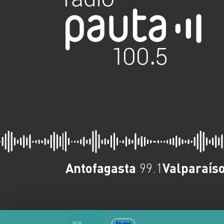
Antofagasta
Valparaís
99.1
En vivo