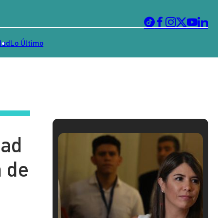
dad
Lo Último
dad
a de