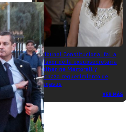
Tribunal Constitucional falla
a favor de la exsubsecretaria
Katherine Martorell y
rechaza requerimiento de
Pegasus
VER MÁS