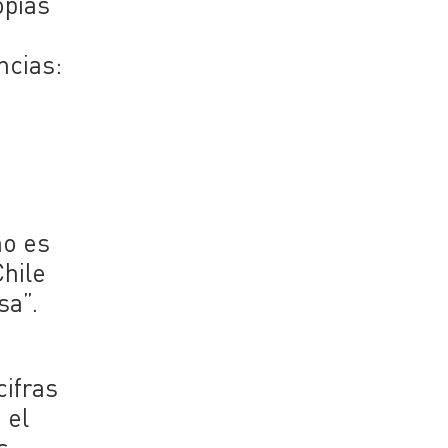
opias
ncias:
no es
Chile
sa”.
cifras
 el
s.