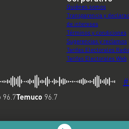
Quiénes somos
Transparencia y declara
de intereses
Términos y condiciones
Sugerencias y reclamos
Tarifas Electorales Radi
Tarifas Electorales Web
#
o
Temuco
96.7
96.7