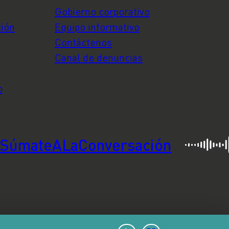
Gobierno corporativo
ción
Equipo informativo
Contáctenos
Canal de denuncias
o
SúmateALaConversación