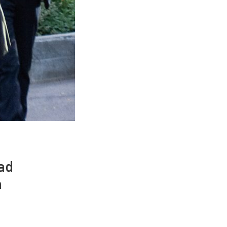
dad
n