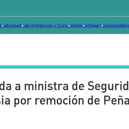
idad
Economía
Entretención y Cultura
Opinión
Deportes
Sostenibili
da a ministra de Seguri
sia por remoción de Peñ