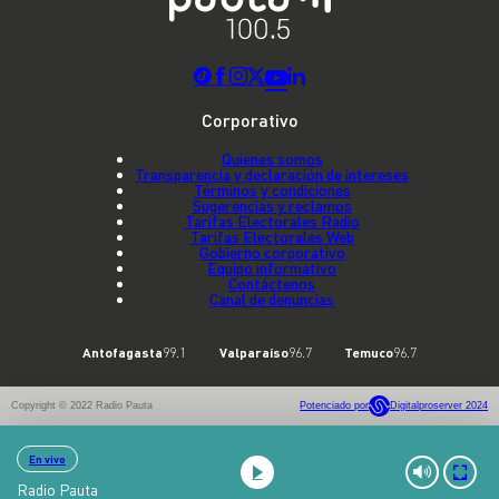
Corporativo
Quienes somos
Transparencia y declaración de intereses
Términos y condiciones
Sugerencias y reclamos
Tarifas Electorales Radio
Tarifas Electorales Web
Gobierno corporativo
Equipo informativo
Contáctenos
Canal de denuncias
Antofagasta
99.1
Valparaíso
96.7
Temuco
96.7
Copyright © 2022 Radio Pauta
Potenciado por
Digitalproserver 2024
En vivo
Radio Pauta