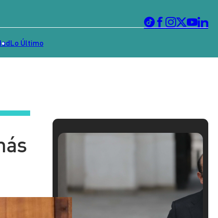
dad
Lo Último
más