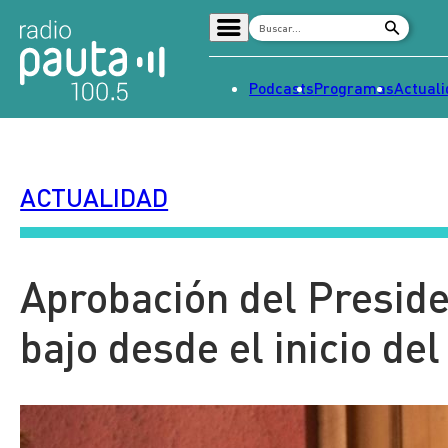
Podcasts
Programas
Actual
Home
Radio en vivo
ACTUALIDAD
Streaming
Señal 2
Tendencias
Aprobación del Preside
Dato en Pauta
bajo desde el inicio d
Contenido Patrocinado