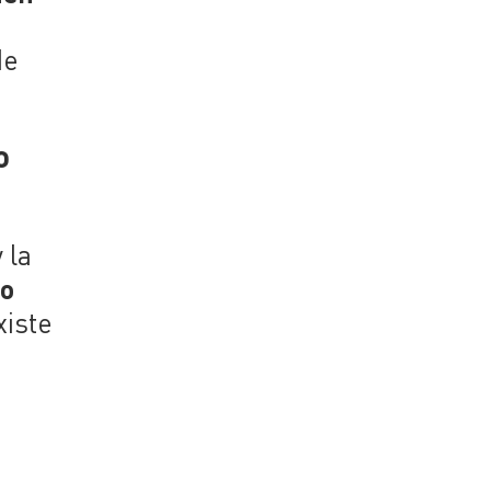
de
o
 la
no
xiste