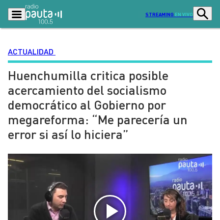
STREAMING
EN VIVO
ACTUALIDAD
Huenchumilla critica posible
Podcasts
Programas
acercamiento del socialismo
Lo Último
Actualidad
democrático al Gobierno por
Ciudad
Economía
megareforma: “Me parecería un
Radio en vivo
Sostenibilidad
error si así lo hiciera”
Tendencias
Deportes
Entretención y Cultura
Opinión
Dato en Pauta
Señal 2
Contenido Patrocinado