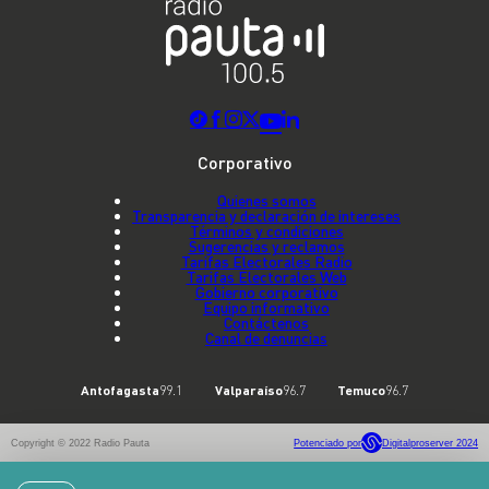
Corporativo
Quienes somos
Transparencia y declaración de intereses
Términos y condiciones
Sugerencias y reclamos
Tarifas Electorales Radio
Tarifas Electorales Web
Gobierno corporativo
Equipo informativo
Contáctenos
Canal de denuncias
Antofagasta
99.1
Valparaíso
96.7
Temuco
96.7
Copyright © 2022 Radio Pauta
Potenciado por
Digitalproserver 2024