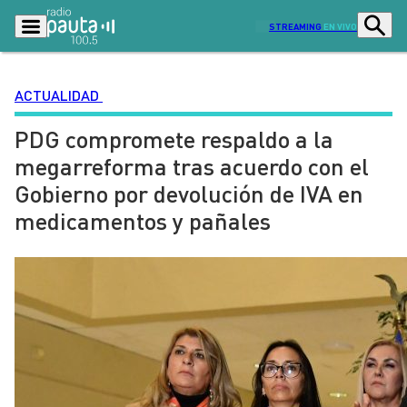
STREAMING
EN VIVO
ACTUALIDAD
PDG compromete respaldo a la
Podcasts
Programas
megarreforma tras acuerdo con el
Lo Último
Actualidad
Gobierno por devolución de IVA en
Ciudad
Economía
medicamentos y pañales
Radio en vivo
Sostenibilidad
Tendencias
Deportes
Entretención y Cultura
Opinión
Dato en Pauta
Señal 2
Contenido Patrocinado