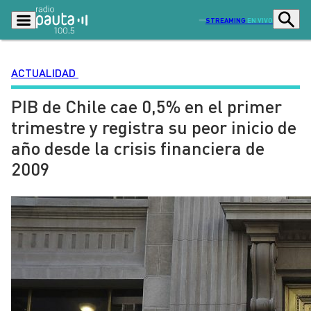
STREAMING
EN VIVO
ACTUALIDAD
PIB de Chile cae 0,5% en el primer
Podcasts
Programas
trimestre y registra su peor inicio de
Lo Último
Actualidad
año desde la crisis financiera de
Ciudad
Economía
2009
Radio en vivo
Sostenibilidad
Tendencias
Deportes
Entretención y Cultura
Opinión
Dato en Pauta
Señal 2
Contenido Patrocinado