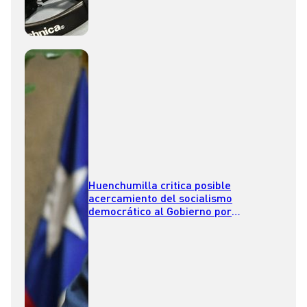
Huenchumilla critica posible
acercamiento del socialismo
democrático al Gobierno por
megareforma: “Me parecería un error
si así lo hiciera”