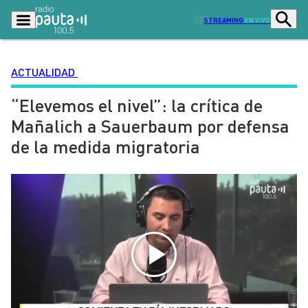
STREAMING
EN VIVO
ACTUALIDAD
“Elevemos el nivel”: la crítica de
Podcasts
Programas
Mañalich a Sauerbaum por defensa
Lo Último
Actualidad
de la medida migratoria
Ciudad
Economía
Radio en vivo
Sostenibilidad
Tendencias
Deportes
Entretención y Cultura
Opinión
Dato en Pauta
Señal 2
Contenido Patrocinado